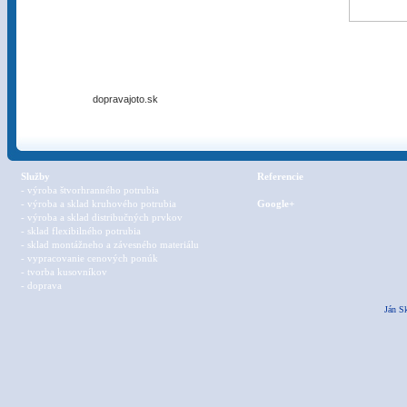
(+421) 948 372 170
(+421) 911 332 714
dopravajoto.sk
Služby
Referencie
- výroba štvorhranného potrubia
- výroba a sklad kruhového potrubia
Google+
- výroba a sklad distribučných prvkov
- sklad flexibilného potrubia
- sklad montážneho a závesného materiálu
- vypracovanie cenových ponúk
- tvorba kusovníkov
- doprava
Ján S