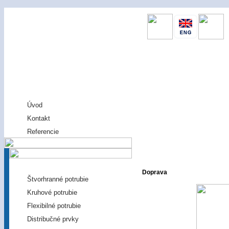
Ján Skovajsa - KLIMAT
MENU
Úvod
Kontakt
Referencie
VÝROBA A PREDAJ
Doprava
Štvorhranné potrubie
Kruhové potrubie
Flexibilné potrubie
Distribučné prvky