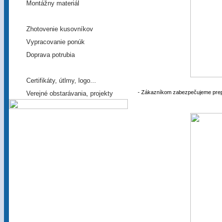
Montážny materiál
ĎALŠIE SLUŽBY
Zhotovenie kusovníkov
Vypracovanie ponúk
Doprava potrubia
NA STIAHNUTIE
Certifikáty, útlmy, logo...
- Zákazníkom zabezpečujeme prep
Verejné obstarávania, projekty
www.klimatshop.sk
- najväčší výber produktov
- online katalóg
- online obchod
- najnižšie ceny
poradíme